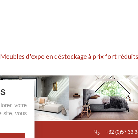
Meubles d'expo en déstockage à prix fort réduit
ES
iorer votre
e site, vous
sselstraat 41
+32 (0)57 33 3