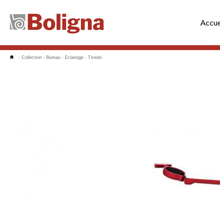
Accue
-
Collection
-
Bureau
-
Eclairage
-
Tivedo