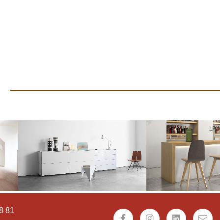
s
8 81