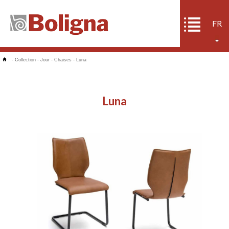
FR
-
Collection
-
Jour
-
Chaises
-
Luna
Luna