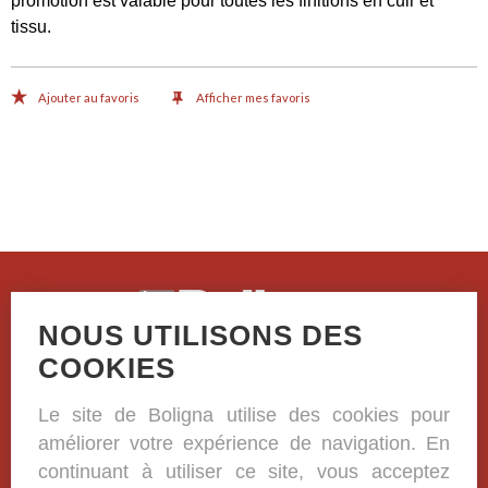
promotion est valable pour toutes les finitions en cuir et
tissu.
Ajouter au favoris
Afficher mes favoris
NOUS UTILISONS DES
Casselstraat 41
COOKIES
B-8970 Poperinge
Le site de Boligna utilise des cookies pour
+32 (0)57 33 38 81
améliorer votre expérience de navigation. En
BE 0420.332.573
continuant à utiliser ce site, vous acceptez