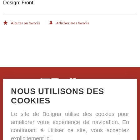
Design: Front
.
Ajouter au favoris
Afficher mes favoris
NOUS UTILISONS DES
Casselstraat 41
COOKIES
B-8970 Poperinge
Le site de Boligna utilise des cookies pour
+32 (0)57 33 38 81
améliorer votre expérience de navigation. En
BE 0420.332.573
continuant à utiliser ce site, vous acceptez
explicitement ici.