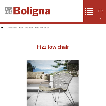
FR
-
Collection
-
Jour
-
Outdoor
-
Fizz low chair
Fizz low chair