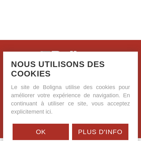
NOUS UTILISONS DES
Casselstraat 41
COOKIES
B-8970 Poperinge
Le site de Boligna utilise des cookies pour
+32 (0)57 33 38 81
améliorer votre expérience de navigation. En
BE 0420.332.573
continuant à utiliser ce site, vous acceptez
explicitement ici.
OK
PLUS D'INFO