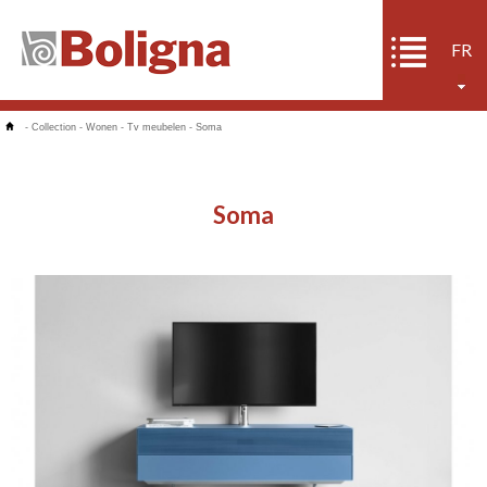
FR
-
Collection
-
Wonen
-
Tv meubelen
-
Soma
Soma