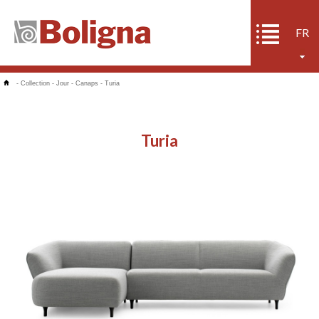
FR
-
Collection
-
Jour
-
Canaps
-
Turia
Turia