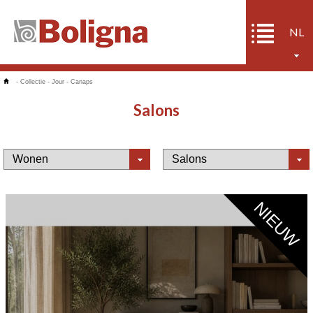
NL
-
Collectie
-
Jour
-
Canaps
Salons
NIEUW