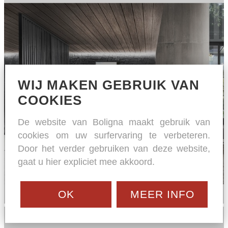
WIJ MAKEN GEBRUIK VAN
MR 4530
COOKIES
Musterring
De website van Boligna maakt gebruik van
cookies om uw surfervaring te verbeteren.
Door het verder gebruiken van deze website,
gaat u hier expliciet mee akkoord.
OK
MEER INFO