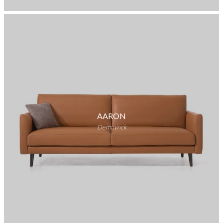
AARON
Demuynck