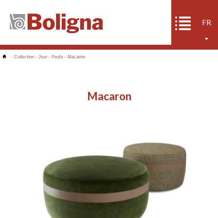
FR
-
Collection
-
Jour
-
Poufs
-
Macaron
Macaron