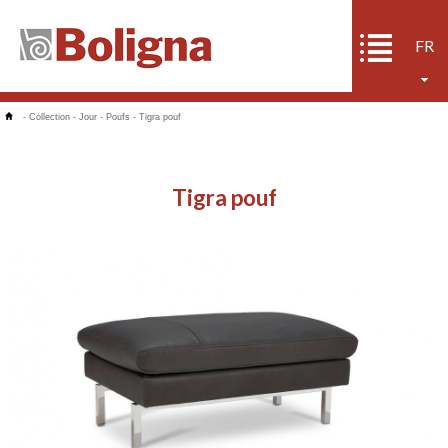
FR
-
Collection
-
Jour
-
Poufs
-
Tigra pouf
Tigra pouf