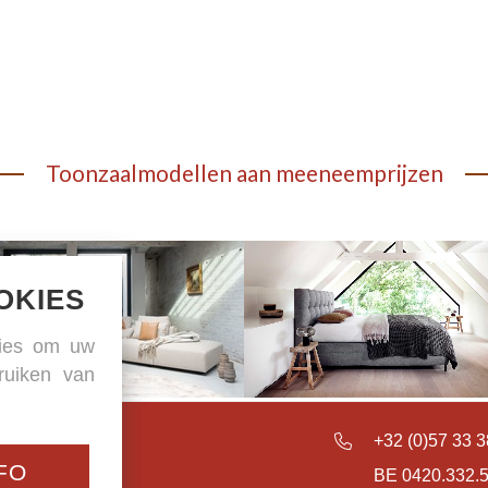
Toonzaalmodellen aan meeneemprijzen
OKIES
kies om uw
ruiken van
sselstraat 41
+32 (0)57 33 3
FO
8970 Poperinge
BE 0420.332.