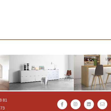
8 81
573