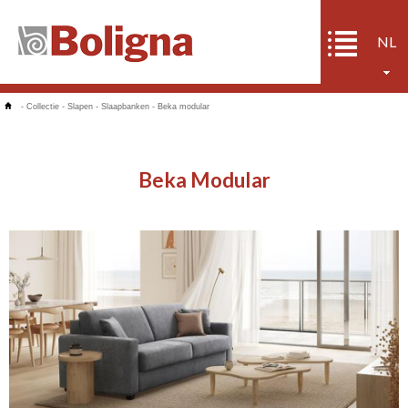
NL
-
Collectie
-
Slapen
-
Slaapbanken
-
Beka modular
Beka Modular