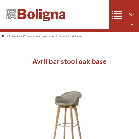
NL
-
Collectie
-
Wonen
-
Barstoelen
-
Avril bar stool oak base
Avril bar stool oak base