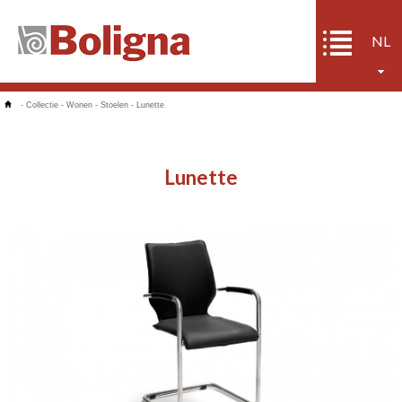
NL
-
Collectie
-
Wonen
-
Stoelen
-
Lunette
Lunette