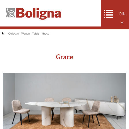
NL
-
Collectie
-
Wonen
-
Tafels
-
Grace
Grace