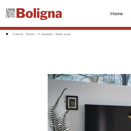
Home
-
Collectie
-
Wonen
-
Tv meubelen
-
Media smart