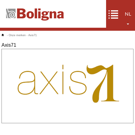
NL
-
Onze merken
-
Axis71
Axis71