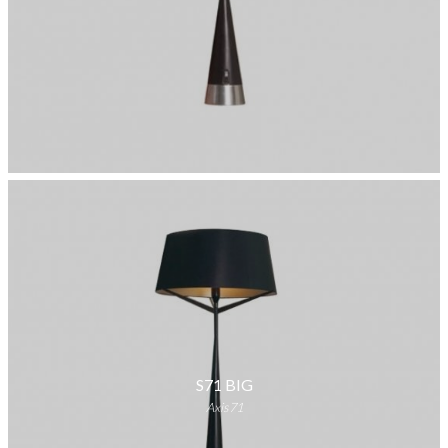
S71 BIG
Axis71