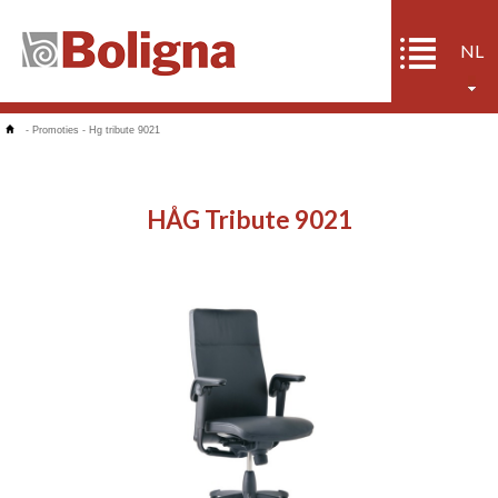
NL
-
Promoties
-
Hg tribute 9021
HÅG Tribute 9021